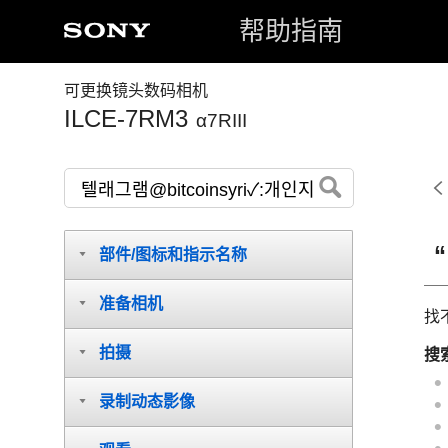
帮助指南
可更换镜头数码相机
ILCE-7RM3
α7RIII
部件/图标和指示名称
准备相机
找
拍摄
搜
录制动态影像