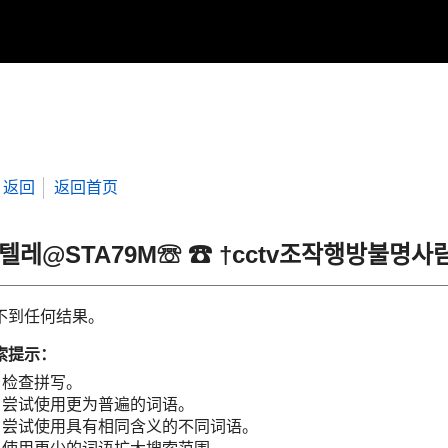
返回
返回首页
“텔레@STA79M☏ ☎ †cctv조작행방불명
不到任何结果。
索提示：
检查拼写。
尝试使用更为普遍的词语。
尝试使用具有相同含义的不同词语。