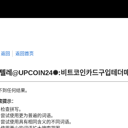
返回
返回首页
“텔레@UPCOIN24✺:비트코인카드구입테
不到任何结果。
索提示：
检查拼写。
尝试使用更为普遍的词语。
尝试使用具有相同含义的不同词语。