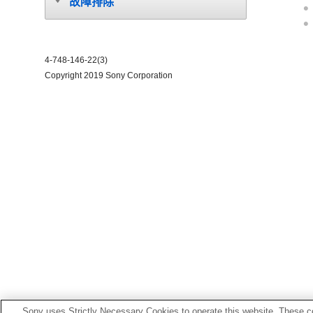
故障排除
4-748-146-22(3)
Copyright 2019 Sony Corporation
Sony uses Strictly Necessary Cookies to operate this website. These co