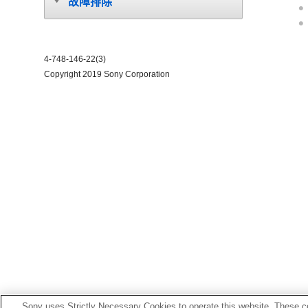
故障排除
4-748-146-22(3)
Copyright 2019 Sony Corporation
Sony uses Strictly Necessary Cookies to operate this website. These co