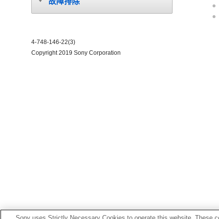
故障排除
4-748-146-22(3)
Copyright 2019 Sony Corporation
Sony uses Strictly Necessary Cookies to operate this website. These co