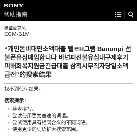
帮助指南
枪型麦克风
ECM-B1M
“개인돈비대면소액대출 탤ㄹH그램 Banonpi 선
불폰유심매입합니다 바넌피선불유심내구제후기
피해회복지원금긴급대출 삼척시무직자당일소액
급전”的搜索结果
找不到任何结果。
搜索提示：
检查拼写。
尝试使用更为普遍的词语。
尝试使用具有相同含义的不同词语。
使用更少的词语扩大搜索范围。