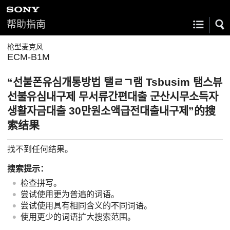
帮助指南
枪型麦克风
ECM-B1M
“선불폰유심개통방법 탤ㄹㄱ램 Tsbusim 탬스뷰
선불유심내구제 무서류간편대출 군산시무소득자
생활자금대출 30만원소액급전대출내구제”的搜
索结果
找不到任何结果。
搜索提示：
检查拼写。
尝试使用更为普遍的词语。
尝试使用具有相同含义的不同词语。
使用更少的词语扩大搜索范围。