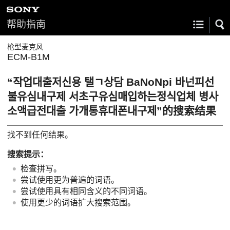
帮助指南
枪型麦克风
ECM-B1M
“작업대출저신용 탤ㄱ상담 BaNoNpi 바넌피선
불유심내구제 서초구유심매입하는정식업체 병사
소액급전대출 가개통휴대폰내구제”的搜索结果
找不到任何结果。
搜索提示：
检查拼写。
尝试使用更为普遍的词语。
尝试使用具有相同含义的不同词语。
使用更少的词语扩大搜索范围。