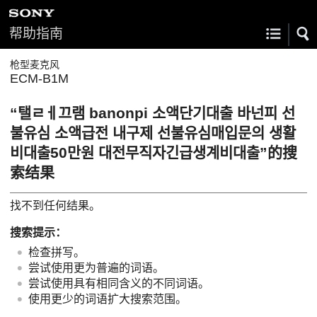
帮助指南
枪型麦克风
ECM-B1M
“탤ㄹㅔ끄램 banonpi 소액단기대출 바넌피 선
불유심 소액급전 내구제 선불유심매입문의 생활
비대출50만원 대전무직자긴급생계비대출”的搜
索结果
找不到任何结果。
搜索提示：
检查拼写。
尝试使用更为普遍的词语。
尝试使用具有相同含义的不同词语。
使用更少的词语扩大搜索范围。