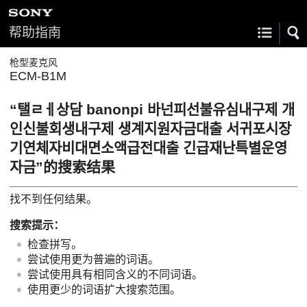
帮助指南
枪型麦克风
ECM-B1M
“탤ㄹㅔ상담 banonpi 바넌피선불유심내구제 개
인신불회생내구제 생계지원자금대출 서귀포시장
기연체자비대면소액급전대출 긴급재난특별운영
자금”的搜索结果
找不到任何结果。
搜索提示：
检查拼写。
尝试使用更为普遍的词语。
尝试使用具有相同含义的不同词语。
使用更少的词语扩大搜索范围。