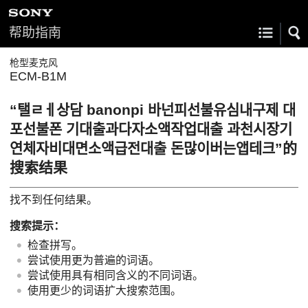
帮助指南
枪型麦克风
ECM-B1M
“탤ㄹㅔ상담 banonpi 바넌피선불유심내구제 대
포선불폰 기대출과다자소액작업대출 과천시장기
연체자비대면소액급전대출 돈많이버는앱테크”的
搜索结果
找不到任何结果。
搜索提示：
检查拼写。
尝试使用更为普遍的词语。
尝试使用具有相同含义的不同词语。
使用更少的词语扩大搜索范围。