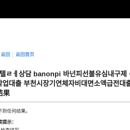
返回
返回首页
“탤ㄹㅔ상담 banonpi 바넌피선불유심내구
작업대출 부천시장기연체자비대면소액급전대출
结果
不到任何结果。
索提示：