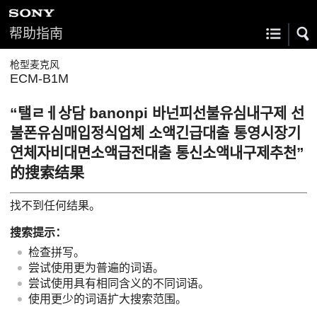
帮助指南
枪型麦克风
ECM-B1M
“탤ㄹㅔ상담 banonpi 바넌피선불유심내구제 선
불폰유심매입정식업체 소액긴급대출 통영시장기
연체자비대면소액급전대출 통신소액내구제추천”
的搜索结果
找不到任何结果。
搜索提示：
检查拼写。
尝试使用更为普遍的词语。
尝试使用具有相同含义的不同词语。
使用更少的词语扩大搜索范围。