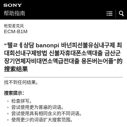
帮助指南
枪型麦克风
ECM-B1M
“탤ㄹㅔ상담 banonpi 바넌피선불유심내구제 최
대회선내구제방법 신불자휴대폰소액대출 금산군
장기연체자비대면소액급전대출 용돈버는어플”的
搜索结果
找不到任何结果。
搜索提示：
检查拼写。
尝试使用更为普遍的词语。
尝试使用具有相同含义的不同词语。
使用更少的词语扩大搜索范围。