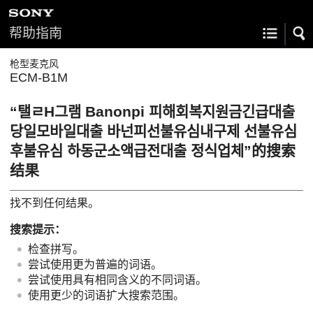
帮助指南
枪型麦克风
ECM-B1M
“탤ㄹH그램 Banonpi 피해회복지원금긴급대출
당일모바일대출 바넌피선불유심내구제 선불유심
후불유심 하동군소액급전대출 정식업체”的搜索
结果
找不到任何结果。
搜索提示：
检查拼写。
尝试使用更为普遍的词语。
尝试使用具有相同含义的不同词语。
使用更少的词语扩大搜索范围。