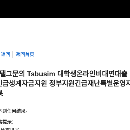
返回
返回首页
“탤그문의 Tsbusim 대학생온라인비대면대
긴급생계자금지원 정부지원긴급재난특별운영
果
不到任何结果。
索提示：