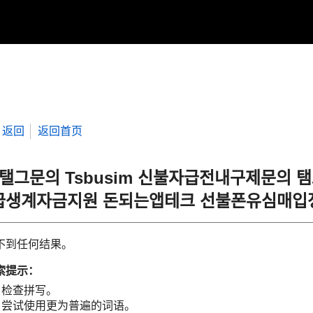
返回
返回首页
“탤그문의 Tsbusim 신불자급전내구제문의
급생계자금지원 돈되는앱테크 선불폰유심매
不到任何结果。
索提示：
检查拼写。
尝试使用更为普遍的词语。