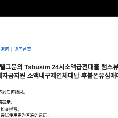
返回
返回首页
“탤그문의 Tsbusim 24시소액급전대출 
계자금지원 소액내구제연체대납 후불폰유심매
不到任何结果。
索提示：
检查拼写。
尝试使用更为普遍的词语。