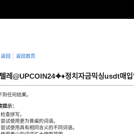
返回
返回首页
“텔레@UPCOIN24⯌♦정치자금믹싱usdt매
不到任何结果。
索提示：
检查拼写。
尝试使用更为普遍的词语。
尝试使用具有相同含义的不同词语。