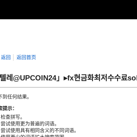
返回
返回首页
“텔레@UPCOIN24」▸fx현금화최저수수료s
不到任何结果。
索提示：
检查拼写。
尝试使用更为普遍的词语。
尝试使用具有相同含义的不同词语。