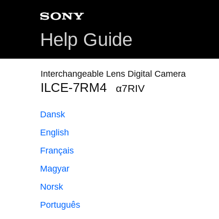
Help Guide
Interchangeable Lens Digital Camera
ILCE-7RM4
α7RIV
Dansk
English
Français
Magyar
Norsk
Português