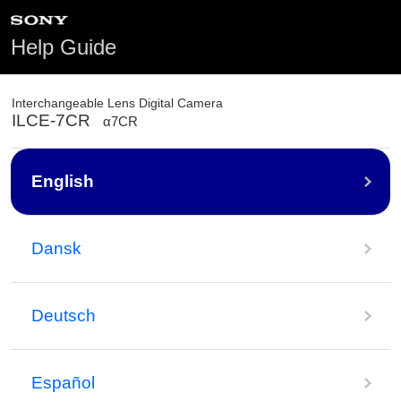
Help Guide
Interchangeable Lens Digital Camera
ILCE-7CR
α7CR
English
Dansk
Deutsch
Español