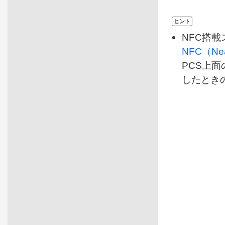
ヒント
NFC搭載ス
NFC（Nea
PCS上面
したときの