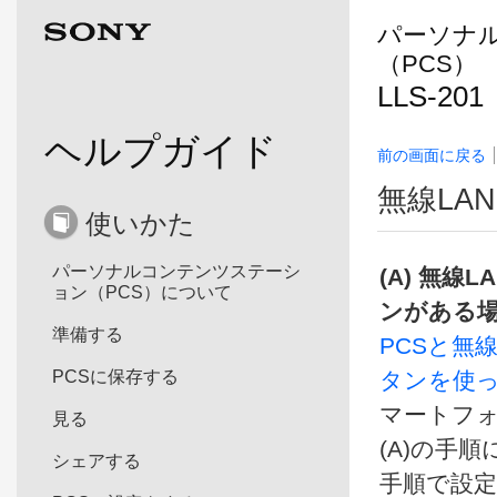
パーソナ
（PCS）
LLS-201
ヘルプガイド
前の画面に戻る
無線LA
使いかた
パーソナルコンテンツステーシ
(A) 無
ョン（PCS）について
ンがある
準備する
PCSと無線L
PCSに保存する
タンを使
マートフォ
見る
(A)の手
シェアする
手順で設