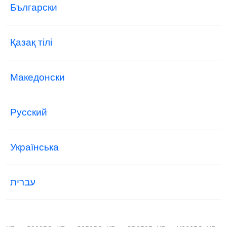
Български
Қазақ тілі
Македонски
Русский
Українська
עברית