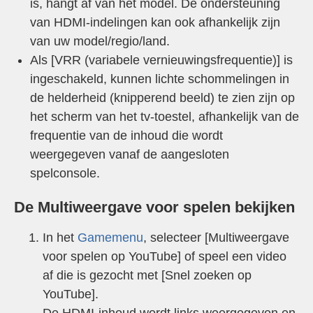
is, hangt af van het model. De ondersteuning
van HDMI-indelingen kan ook afhankelijk zijn
van uw model/regio/land.
Als [
VRR (variabele vernieuwingsfrequentie)
] is
ingeschakeld, kunnen lichte schommelingen in
de helderheid (knipperend beeld) te zien zijn op
het scherm van het tv-toestel, afhankelijk van de
frequentie van de inhoud die wordt
weergegeven vanaf de aangesloten
spelconsole.
De
Multiweergave voor spelen
bekijken
In het
Gamemenu
, selecteer [
Multiweergave
voor spelen op YouTube
] of speel een video
af die is gezocht met [
Snel zoeken op
YouTube
].
De HDMI-inhoud wordt links weergegeven en