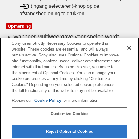
(ingang selecteren)-knop op de
afstandsbediening te drukken.
Opmerking
Wanneer
Multiweergave voor spelen
wordt
Sony uses Strictly Necessary Cookies to operate this
weergegeven, neemt de vertraging in het spel
website. These cookies are essential, and will always
toe.
remain active. Sony also uses Optional Cookies to improve
Wijzigingen voorbehouden.
site functionality, analyze usage, deliver advertisements and
interact with third parties. By using this site, you agree to
the placement of Optional Cookies. You can manage your
cookie preferences at any time by clicking "Customize
Verwant onderwerp
Cookies" Depending on your selected cookie preferences,
the full functionality of this website may not be available.
Aansluiting
Review our
Cookie Policy
for more information.
Gamemenu
Customize Cookies
Reject Optional Cookies
B-E71-100-64(1)