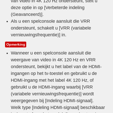
van video in 4K 120 Hz ondersteunt, stelt u
deze optie in op [
Verbeterde indeling
(Geavanceerd)
].
Als u een spelconsole aansluit die VRR
ondersteunt, schakelt u [
VRR (variabele
vernieuwingsfrequentie)
] in.
Opmerking
Wanneer u een spelconsole aansluit die
weergave van video in 4K 120 Hz en VRR
ondersteunt, bekijkt u het label van de HDMI-
ingangen op het tv-toestel en gebruikt u de
HDMI-ingang met het label 4K 120 Hz, of
gebruikt u de HDMI-ingang waarbij [
VRR
(variabele vernieuwingsfrequentie)
] wordt
weergegeven bij [
Indeling HDMI-signaal
].
Welk type [
Indeling HDMI-signaal
] beschikbaar