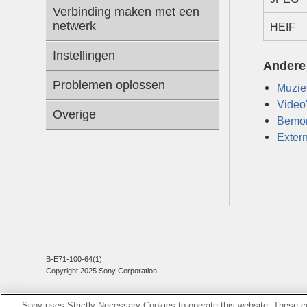
Verbinding maken met een
netwerk
HEIF
Instellingen
Andere
Problemen oplossen
Muzie
Video
Overige
Bemons
Extern
B-E71-100-64(1)
Copyright 2025 Sony Corporation
Sony uses Strictly Necessary Cookies to operate this website. These co