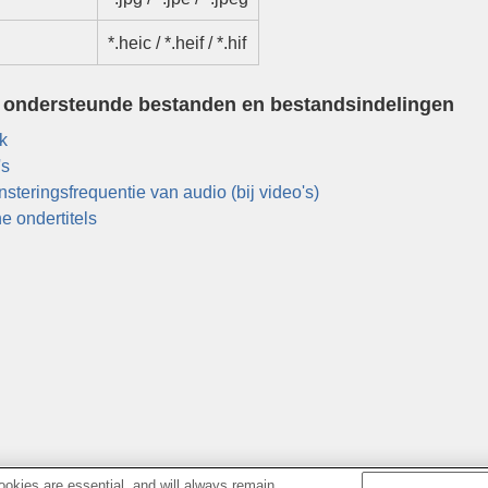
*.heic / *.heif / *.hif
 ondersteunde bestanden en bestandsindelingen
k
's
teringsfrequentie van audio (bij video's)
e ondertitels
okies are essential, and will always remain