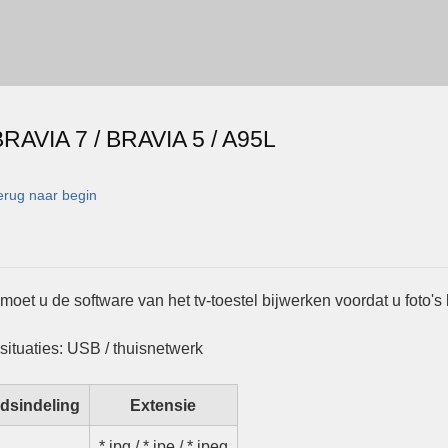
 BRAVIA 7 / BRAVIA 5 / A95L
erug naar begin
moet u de software van het tv-toestel bijwerken voordat u foto's 
situaties: USB / thuisnetwerk
dsindeling
Extensie
*.jpg / *.jpe / *.jpeg