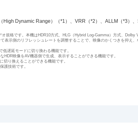
（
High Dynamic Range
）（*1）、
VRR
（*2）、
ALLM
（*3）、
デオ規格です。本機は
HDR10
方式、
HLG
（
Hybrid Log-Gamma
）方式、
Dolby 
せて表示側のリフレッシュレートを調整することで、映像のかくつきを抑え、
で低遅延モードに切り換わる機能です。
なHDR映像をAV機器側で生成、表示することができる機能です。
に切り換えることができる機能です。
保護技術です。