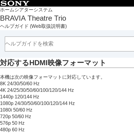
目次
ホームシアターシステム
BRAVIA Theatre Trio
トップページ
ヘルプガイド
(Web取扱説明書)
本機の使いかた
各部の名称とはたらき
同梱品を確認する
初期設定をする
対応する
HDMI
映像フォーマット
音楽／音声を再生する
ネットワークで音楽を楽しむ
本機は次の映像フォーマットに対応しています。
テレビと連携して使う
8K
24/30/50/60 Hz
アプリから本機の設定を変更する
4K
24/25/30/50/60/100/120/144 Hz
困ったときは
1440p 120/144 Hz
主な仕様
1080p 24/30/50/60/100/120/144 Hz
1080i 50/60 Hz
主な仕様
720p 50/60 Hz
対応する音声フォーマット
576p 50 Hz
対応する
HDMI
映像フォーマット
480p 60 Hz