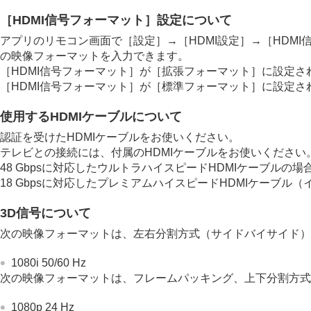
その他
［
HDMI信号フォーマット
］設定について
アプリのリモコン画面で［
設定
］→［
HDMI設定
］→［
HDM
の映像フォーマットを入力できます。
［
HDMI信号フォーマット
］が［
拡張フォーマット
］に設定さ
［
HDMI信号フォーマット
］が［
標準フォーマット
］に設定さ
使用する
HDMI
ケーブルについて
認証を受けた
HDMI
ケーブルをお使いください。
テレビとの接続には、付属の
HDMI
ケーブルをお使いください
48 Gbpsに対応したウルトラハイスピード
HDMI
ケーブルの場
18 Gbpsに対応したプレミアムハイスピード
HDMI
ケーブル（
3D信号について
次の映像フォーマットは、左右分割方式（サイドバイサイド）
1080i 50/60 Hz
次の映像フォーマットは、フレームパッキング、上下分割方式
1080p 24 Hz