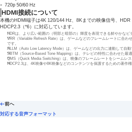
720p 50/60 Hz
HDMI
接続について
本機の
HDMI
端子は
4K 120/144 Hz
、
8K
までの映像信号、
HDR
HDCP2.3
（*6）に対応しています。
*1
HDR
は、より広い範囲の（明部と暗部の）輝度を表現できる鮮やかなビ
*2
VRR
（
Variable Refresh Rate
）は、ゲームなどのフレームレートに合わ
です。
*3
ALLM
（
Auto Low Latency Mode
）は、ゲームなどの出力に連動して自動
*4
SBTM
（
Source-Based Tone Mapping
）は、テレビの特性に合わせた最適
*5
QMS
（
Quick Media Switching
）は、映像のフレームレートをシームレス
*6
HDCP2.3
は、
4K
映像や
8K
映像などのコンテンツを保護するための著作権
前へ
対応する音声フォーマット