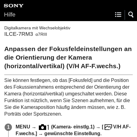
Hilfe
Digitalkamera mit Wechselobjektiv
ILCE-7RM3
α7RIII
Anpassen der Fokusfeldeinstellungen an
die Orientierung der Kamera
(horizontal/vertikal) (V/H AF-F.wechs.)
Sie können festlegen, ob das
[Fokusfeld]
und die Position
des Fokussierrahmens entsprechend der Orientierung der
Kamera (horizontal/vertikal) umgeschaltet werden. Diese
Funktion ist nützlich, wenn Sie Szenen aufnehmen, für die
Sie die Kameraposition häufig ändern müssen, wie z. B.
Porträts oder Sportszenen.
MENU
→
(
Kamera- einstlg.1
) →
[
V/H AF-
F.wechs.]
→ gewünschte Einstellung.