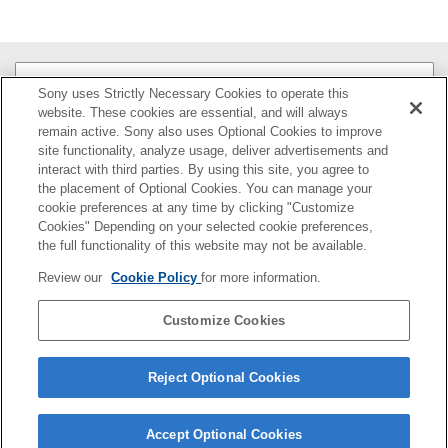
各部の名称
Sony uses Strictly Necessary Cookies to operate this
website. These cookies are essential, and will always
準備
remain active. Sony also uses Optional Cookies to improve
site functionality, analyze usage, deliver advertisements and
interact with third parties. By using this site, you agree to
本体と付属品を確認する
the placement of Optional Cookies. You can manage your
cookie preferences at any time by clicking "Customize
カメラに取り付ける／取り外す
Cookies" Depending on your selected cookie preferences,
the full functionality of this website may not be available.
指向特性と周波数特性について
Review our
Cookie Policy
for more information.
本機について
Customize Cookies
「このアクセサリーは本機との互換性がない
か使用できない状態です」と表示されたら
Reject Optional Cookies
Accept Optional Cookies
5-036-505-01(1)
Copyright 2021 Sony Corporation