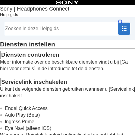
Inhoudsopgave
Sony | Headphones Connect
Help-gids
Begin
Aan de slag
Gebruik
Over het dashboard van "
Sony | Headphones
Connect
"
Diensten instellen
Functies op het tabblad [Status]
Diensten controleren
Functies op het tabblad [Geluid]
Functies op het tabblad [Systeem]
Meer informatie over de beschikbare diensten vindt u bij [
Ga
Functies op het tabblad [Services]
hier voor details
] in de introductie tot de diensten.
Diensten instellen
Bekijken hoe u de hoofdtelefoon gebruikt hebt
Servicelink inschakelen
(
Activiteit
)
U kunt de volgende diensten gebruiken wanneer u [
Servicelink
]
Een widget op uw smartphone instellen
inschakelt.
Belangrijke informatie
Probleemoplossing
Endel Quick Access
Toegankelijkheid
Auto Play (Beta)
Ingress Prime
Eye Navi
(alleen iOS)
Wanneer u [
Ruimtelijk-geluid-optimalisatie
] op het tabblad