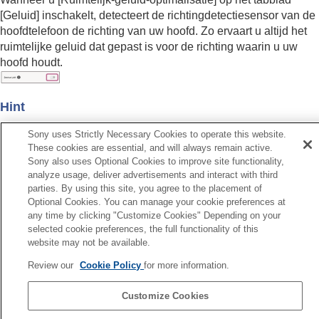
[
Geluid
] inschakelt, detecteert de richtingdetectiesensor van de
hoofdtelefoon de richting van uw hoofd. Zo ervaart u altijd het
ruimtelijke geluid dat gepast is voor de richting waarin u uw
hoofd houdt.
Hint
De beschikbare diensten verschillen afhankelijk van uw
Sony uses Strictly Necessary Cookies to operate this website.
smartphone.
These cookies are essential, and will always remain active.
Sony also uses Optional Cookies to improve site functionality,
De dienst is in sommige landen en regio's niet beschikbaar.
analyze usage, deliver advertisements and interact with third
parties. By using this site, you agree to the placement of
Optional Cookies. You can manage your cookie preferences at
any time by clicking "Customize Cookies" Depending on your
selected cookie preferences, the full functionality of this
Vorige
website may not be available.
 instellingen initialiseren
Review our
Cookie Policy
for more information.
Volgende
Bekijken hoe u de hoofdtelefoon gebruikt hebt (Activite
Customize Cookies