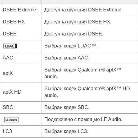
DSEE Extreme
Доступна функция
DSEE Extreme
.
DSEE HX
Доступна функция
DSEE HX
.
DSEE
Доступна функция
DSEE
.
Выбран кодек
LDAC™
.
AAC
Выбран кодек
AAC
.
Выбран кодек
Qualcomm® aptX™
aptX
audio
.
Выбран кодек
Qualcomm® aptX™ HD
aptX HD
audio
.
SBC
Выбран кодек
SBC
.
Подключено с помощью
LE Audio
.
LC3
Выбран кодек
LC3
.