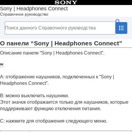
Содержание
Sony | Headphones Connect
Справочное руководство
Начало
Начало работы
Как использовать
О панели “
Sony | Headphones Connect
”
Функции, отображаемые на вкладке [Статус]
О панели “
Sony | Headphones Connect
”
Функции, отображаемые на вкладке [Звук]
Описание панели “
Sony | Headphones Connect
”.
Функции, отображаемые на вкладке [Система]
Функции, отображаемые на вкладке [Службы]
Просмотр использования наушников
(
Активность
)
A: отображение наушников, подключенных к “
Sony |
Изменения положения виджета на смартфоне
Headphones Connect
”.
Важная информация
Устранение неполадок
B: можно выключить наушники.
Специальные возможности
Этот значок отображается только для наушников, которые
поддерживают функцию отключения питания.
C: нажмите для отображения следующего меню.