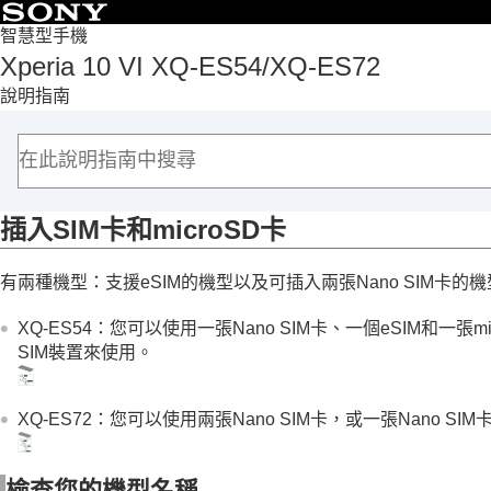
目錄
智慧型手機
Xperia 10 VI XQ-ES54/XQ-ES72
頁首
說明指南
軟體更新功能
開始使用
各部位名稱
插入SIM卡和microSD卡
插入SIM卡和microSD卡
配置eSIM（僅限XQ-ES54）
設定SIM
有兩種機型：支援eSIM的機型以及可插入兩張Nano SIM卡的
開啟或關閉裝置
開啟或關閉畫面
XQ-ES54：您可以使用一張Nano SIM卡、一個eSIM和一張
在裝置中設定Google帳號
SIM裝置來使用。
為裝置充電
傳輸內容
XQ-ES72：您可以使用兩張Nano SIM卡，或一張Nano SI
瞭解基本功能
相機
檢查您的機型名稱