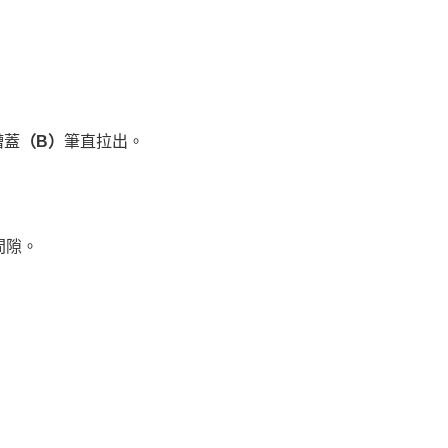
槽蓋
（B）
筆直拉出。
間隙。