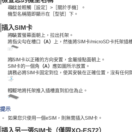
影片製作器
尋找並輕觸［設定］>［關於手機］。
音樂
機型名稱隨即顯示在［型號］下。
支援應用程式
插入SIM卡
設定
維護
將裝置螢幕面朝上，拉出托架。
將指尖勾在槽口
（A）
上，然後將SIM卡/microSD卡托架插
網際網路和網路
連線
裝置安全
將SIM卡以正確的方向安置，金屬接點面朝上。
SIM卡的一個角
（A）
應如圖所示放置。
使用、協助工具和法律資訊的注意事項
請務必將SIM卡固定到位，使其安裝在正確位置，沒有任何
輕輕地將托架推入插槽直到扣住為止。
提示
如果您只使用一個eSIM，則無需插入SIM卡。
插入另一張SIM卡（僅限XQ-ES72）