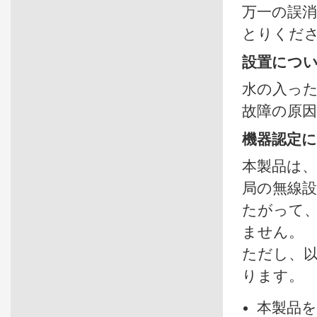
万一の誤
とりくだ
設置につ
水の入っ
故障の原
機器認定
本製品は
局の無線
たがって
ません。
ただし、
ります。
本製品