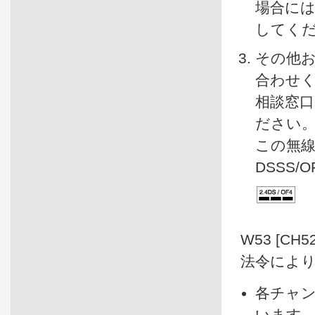
場合に
してく
その他
合わせ
相談窓
ださい
この無線
DSSS
W53 [CH
法令によ
各チャン
います