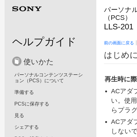
パーソナ
（PCS）
LLS-201
ヘルプガイド
前の画面に戻る
はじめ
使いかた
パーソナルコンテンツステーシ
再生時に
ョン（PCS）について
ACアダ
準備する
い。使
PCSに保存する
らプラ
見る
ACアダ
シェアする
しない