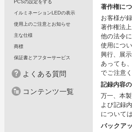
PCSの設定をする
著作権に
イルミネーションLEDの表示
お客様が
使用上のご注意とお知らせ
著作権法
主な仕様
他の法令
使用につ
商標
興行、展
保証書とアフターサービス
あっても
でご注意
よくある質問
記録内容
コンテンツ一覧
万一、本
よび記録
について
バックア