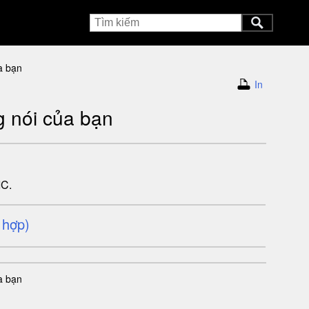
a bạn
In
g nói của bạn
IC.
 hợp)
a bạn