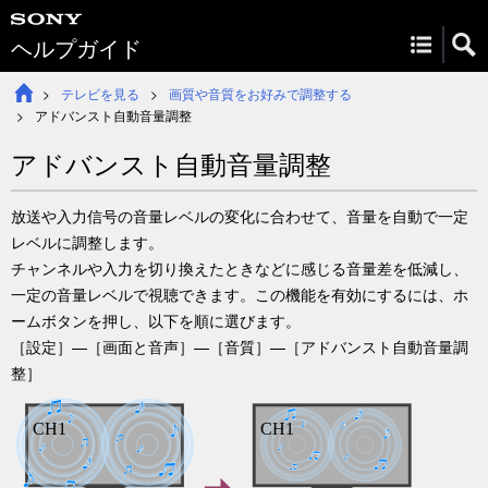
ヘルプガイド
テレビを見る
画質や音質をお好みで調整する
アドバンスト自動音量調整
アドバンスト自動音量調整
放送や入力信号の音量レベルの変化に合わせて、音量を自動で一定
レベルに調整します。
チャンネルや入力を切り換えたときなどに感じる音量差を低減し、
一定の音量レベルで視聴できます。この機能を有効にするには、
ホ
ーム
ボタンを押し、以下を順に選びます。
［
設定
］—［
画面と音声
］—［
音質
］—［
アドバンスト自動音量調
整
］