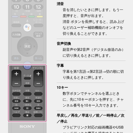
消音
音を消したいときに押します。もう一
度押すと、音声が出ます。
消音
ボタンを長押しすると、読み上げ
などのユーザー補助機能のオンオフを
切り換えることができます。
音声切換
副音声や第2音声（デジタル放送のみ）
に切り換えるときに押します。
字幕
字幕を第1言語→第2言語→切の順に切
り換えるときに押します。
10キー
数字ボタンでチャンネルを選ぶとき
に、先に10キーボタンを押すと、チャ
ンネル番号を10キー入力できます。
早戻し／再生／早送り／前／一時停止／次
／停止
ブラビアリンク対応の録画機器やUSB
ハードディスク機器を操作するときに