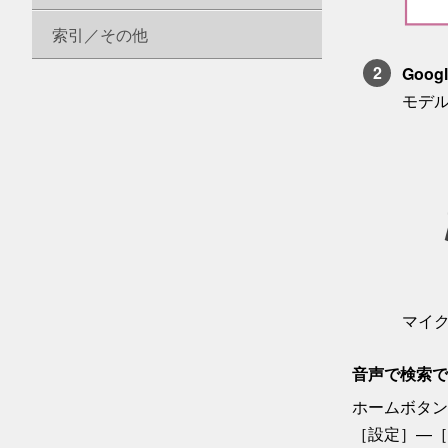
索引／その他
Goo
モデ
マイ
音声で検索で
ホーム
ボタン
［
設定
］—
［