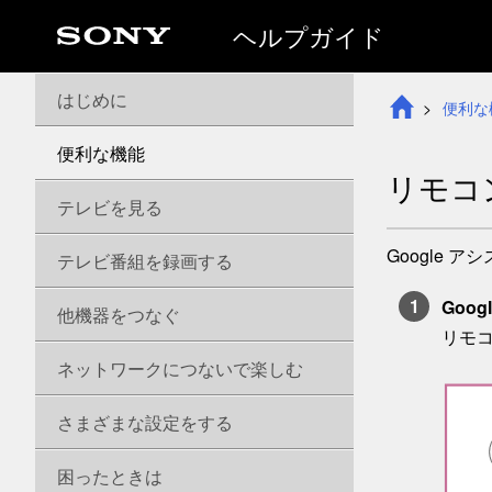
ヘルプガイド
はじめに
便利な
便利な機能
リモコ
テレビを見る
Google
テレビ番組を録画する
Goo
他機器をつなぐ
リモコ
ネットワークにつないで楽しむ
さまざまな設定をする
困ったときは