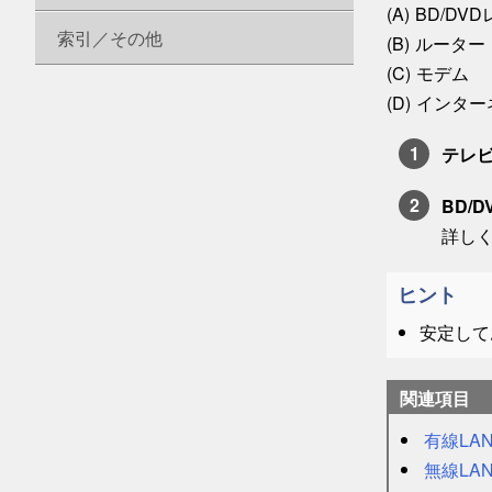
BD/DV
索引／その他
ルーター
モデム
インター
テレ
BD/
詳しく
ヒント
安定して
関連項目
有線LA
無線LA