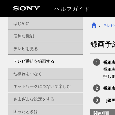
ヘルプガイド
はじめに
テレビ
便利な機能
録画予
テレビを見る
テレビ番組を録画する
番組
番組表
他機器をつなぐ
押し
ネットワークにつないで楽しむ
番組
さまざまな設定をする
［
録
困ったときは
関連項目