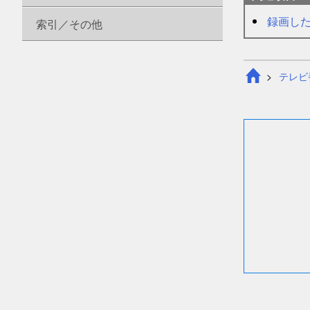
録画し
索引／その他
テレビ