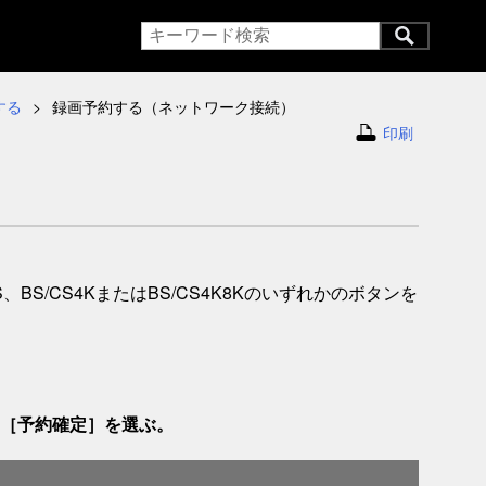
する
録画予約する（ネットワーク接続）
印刷
S/CS4KまたはBS/CS4K8Kのいずれかのボタンを
、［
予約確定
］を選ぶ。