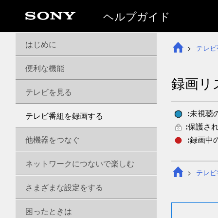
ヘルプガイド
はじめに
テレビ
便利な機能
録画リ
テレビを見る
:
未視聴
テレビ番組を録画する
:
保護さ
他機器をつなぐ
:
録画中
ネットワークにつないで楽しむ
テレビ
さまざまな設定をする
困ったときは