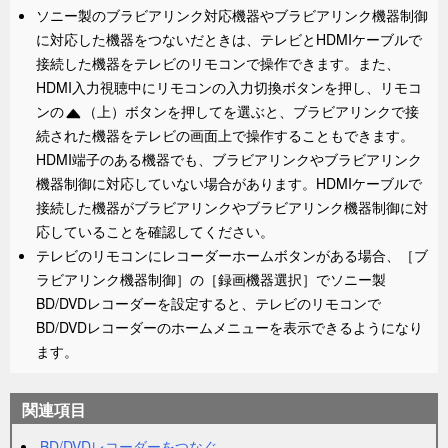
ソニー製のブラビアリンク対応機器やブラビアリンク機器制御
に対応した機器をつないだときは、テレビとHDMIケーブルで
接続した機器をテレビのリモコンで操作できます。
また、
HDMI入力視聴中にリモコンの
入力切換
ボタンを押し、
リモコ
ンの
（上）ボタンを押して
を選ぶと、ブラビアリンクで接
続された機器をテレビの画面上で操作することもできます。
HDMI端子のある機器でも、ブラビアリンクやブラビアリンク
機器制御に対応していない場合があります。HDMIケーブルで
接続した機器がブラビアリンクやブラビアリンク機器制御に対
応していることを確認してください。
テレビのリモコンに
レコーダーホーム
ボタンがある場合、［
ブ
ラビアリンク機器制御
］の［
録画機器選択
］でソニー製
BD/DVDレコーダーを設定すると、テレビのリモコンで
BD/DVDレコーダーのホームメニューを表示できるようになり
ます。
関連項目
BD/DVDレコーダーをつなぐ