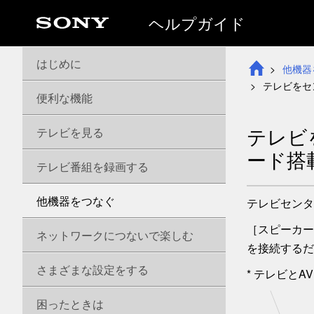
ヘルプガイド
はじめに
他機器
テレビをセ
便利な機能
テレビ
テレビを見る
ード
搭
テレビ番組を録画する
他機器をつなぐ
テレビセンタ
［
スピーカー
ネットワークにつないで楽しむ
を接続するだ
さまざまな設定をする
* テレビと
困ったときは