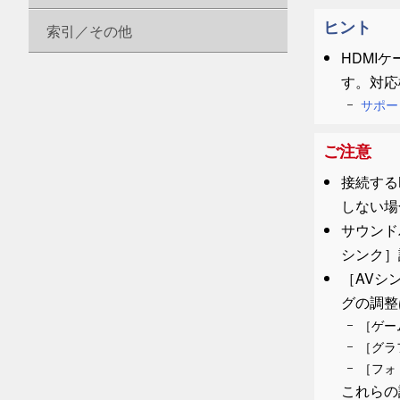
ヒント
索引／その他
HDMI
す。対応
サポー
ご注意
接続するB
しない場
サウンド
シンク
］
［
AVシ
グの調整
［
ゲー
［
グラ
［
フォ
これらの