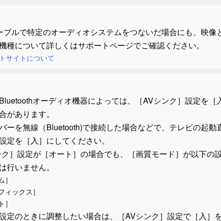
ケーブルで特定のオーディオシステムをつないだ場合にも、映
機種について詳しくはサポートページでご確認ください。
トサイトについて
luetoothオーディオ機器によっては、［
AVシンク
］設定を［
合があります。
バーを無線（Bluetooth)で接続した場合などで、テレビの
設定を［
入
］にしてください。
ンク
］設定が［
オート
］の場合でも、［
画質モード
］が以下の
は行いません。
ム
］
フィックス
］
ト
］
設定のときに調整したい場合は、［
AVシンク
］設定で［
入
］