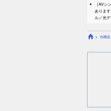
［
AVシ
あります
ル／光デ
他機器