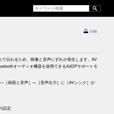
る
印刷
音声が遅れて伝わるため、映像と音声にずれが発生します。
AV
toothオーディオ機器を使用できるA2DPサポートモ
—
［
画面と音声
］—［
音声出力
］
に［
AVシンク
］が
の設定