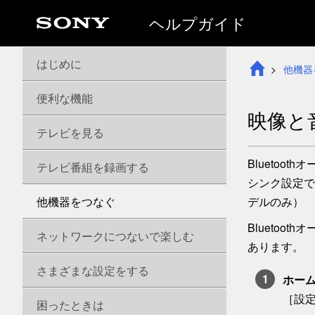
ヘルプガイド
はじめに
他機器
便利な機能
映像と
テレビを見る
Bluetoo
テレビ番組を録画する
シンク
設定で
他機器をつなぐ
デルのみ）
Bluetoo
ネットワークにつないで楽しむ
あります。
さまざまな設定をする
ホー
［
設
困ったときは