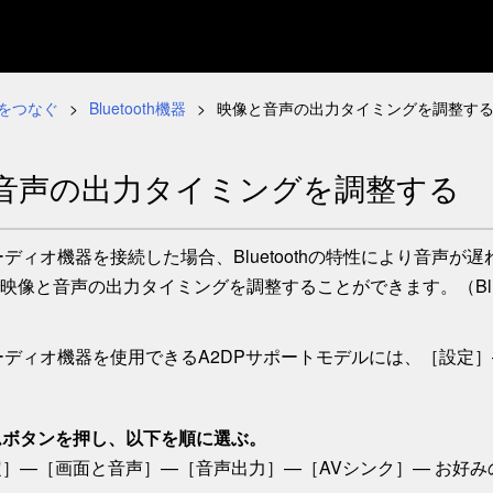
をつなぐ
Bluetooth機器
映像と音声の出力タイミングを調整す
音声の出力タイミングを調整する
thオーディオ機器を接続した場合、Bluetoothの特性により
映像と音声の出力タイミングを調整することができます。（Blue
thオーディオ機器を使用できるA2DPサポートモデルには、［
設定
］
ム
ボタンを押し、以下を順に選ぶ。
定
］—
［
画面と音声
］—［
音声出力
］
—［
AVシンク
］— お好み