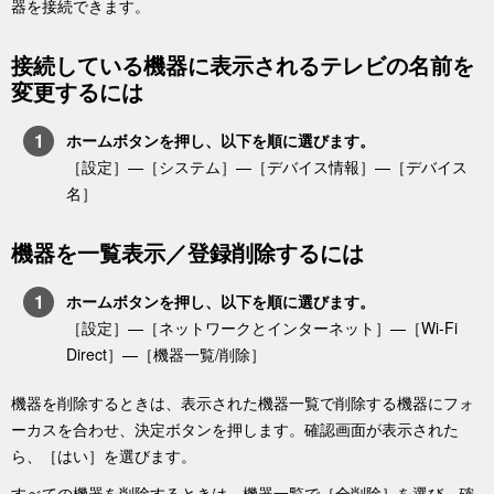
器を接続できます。
接続している機器に表示されるテレビの名前を
変更するには
ホーム
ボタンを押し、以下を順に選びます。
［
設定
］—
［
システム
］—
［
デバイス情報
］—［
デバイス
名
］
機器を一覧表示／登録削除するには
ホーム
ボタンを押し、以下を順に選びます。
［
設定
］
—［
ネットワークとインターネット
］
—［
Wi‑Fi
Direct
］—［
機器一覧/削除
］
機器を削除するときは、表示された機器一覧で削除する機器にフォ
ーカスを合わせ、決定ボタンを押します。確認画面が表示された
ら、［
はい
］を選びます。
すべての機器を削除するときは、機器一覧で［
全削除
］を選び、確