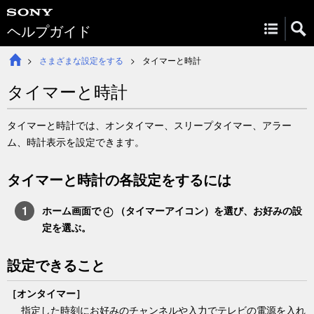
ヘルプガイド
さまざまな設定をする
タイマーと時計
タイマーと時計
タイマーと時計
では、
オンタイマー
、
スリープタイマー
、
アラー
ム
、
時計表示
を設定できます。
タイマーと時計
の各設定をするには
ホーム画面で
（
タイマー
アイコン）を選び、お好みの設
定を選ぶ。
設定できること
［
オンタイマー
］
指定した時刻にお好みのチャンネルや入力でテレビの電源を入れ