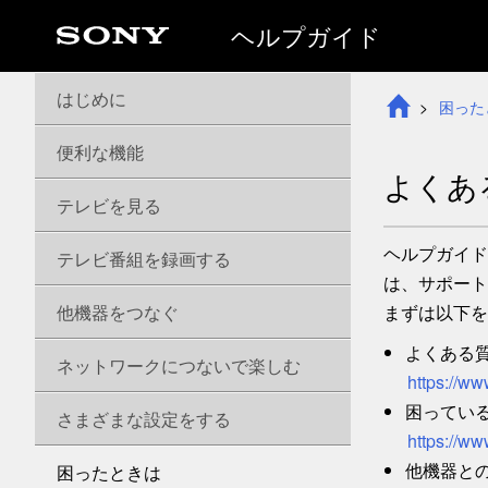
ヘルプガイド
はじめに
困った
便利な機能
よくあ
テレビを見る
ヘルプガイド
テレビ番組を録画する
は、サポート
他機器をつなぐ
まずは以下を
よくある
ネットワークにつないで楽しむ
https://ww
困ってい
さまざまな設定をする
https://ww
他機器と
困ったときは