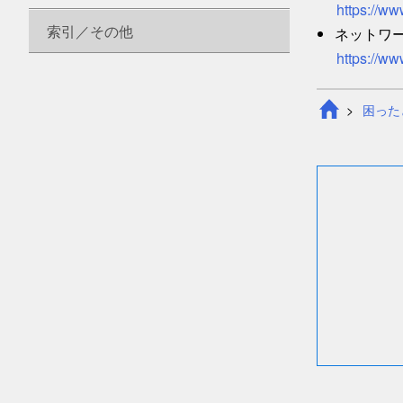
https://ww
索引／その他
ネットワ
https://ww
困った