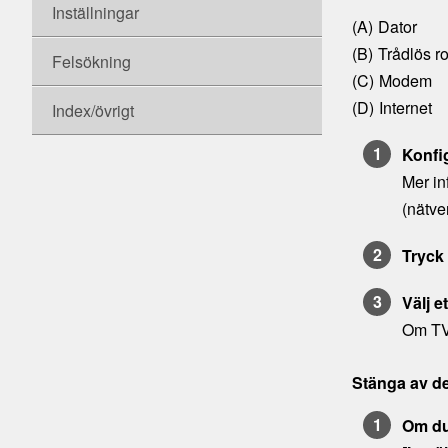
Inställningar
Dator
Trådlös ro
Felsökning
Modem
Internet
Index/övrigt
Konfi
Mer in
(nätve
Tryck
Välj e
Om TV:
Stänga av de
Om du 