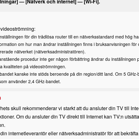
llningar
] — [
Nätverk och internet
] — [
Wi-Fi
].
 videoströmning:
nställningen för din trådlösa router till en nätverksstandard med hög 
ormation om hur man ändrar inställningen finns i bruksanvisningen för 
rerade nätverket (nätverksadministratören).
stående procedur inte ger någon förbättring ändrar du inställningen på di
ra kvaliteten på videoströmningen.
andet kanske inte stöds beroende på din region/ditt land. Om 5 GHz-ban
 som använder 2,4 GHz-bandet.
a
hets skull rekommenderar vi starkt att du ansluter din TV till In
ktioner. Om du ansluter din TV direkt till Internet kan TV:n utsätt
on.
din internetleverantör eller nätverksadministratör för att bekräfta 