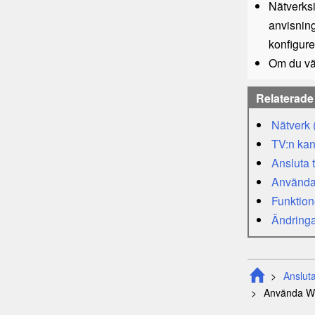
Nätverksi
anvisning
konfigure
Om du väl
Relaterade 
Nätverk 
TV:n kan 
Ansluta 
Använd
Funktion
Ändringa
Ansluta 
Använda
W