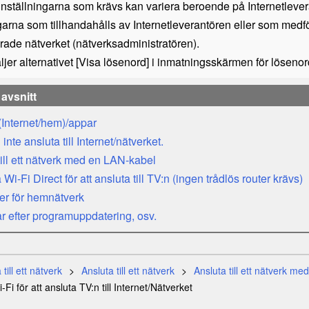
nställningarna som krävs kan variera beroende på Internetleveran
arna som tillhandahålls av Internetleverantören eller som medf
rade nätverket (nätverksadministratören).
jer alternativet [
Visa lösenord
] i inmatningsskärmen för lösenord
avsnitt
(Internet/hem)/appar
inte ansluta till Internet/nätverket.
till ett nätverk med en LAN-kabel
a
Wi-Fi Direct
för att ansluta till TV:n (ingen trådlös router krävs)
er för hemnätverk
r efter programuppdatering, osv.
till ett nätverk
Ansluta till ett nätverk
Ansluta till ett nätverk me
i-Fi
för att ansluta TV:n till Internet/Nätverket