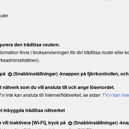
uter
gurera den trådlösa routern.
formation finns i bruksanvisningen för din trådlösa router eller
rksadministratören).
 på
(
Snabbinställningar
) -knappen på fjärrkontrollen,
och 
tt nätverk som du vill ansluta till och ange lösenordet.
n inte kan ansluta till Internet/Nätverket, se sidan
TV:n kan inte 
t inbyggda trådlösa nätverket
vill inaktivera [
Wi-Fi
], tryck på
(
Snabbinställningar
) -kna