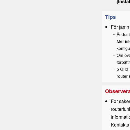
[
Instä
Tips
För jämn
Ändra i
Mer inf
konfigu
Om ovan
förbätt
5 GHz-b
router
Observer
För säker
routerfun
informati
Kontakta 