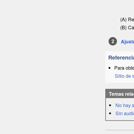
Re
Ca
Ajust
Referenci
Para obte
Sitio de 
Temas rel
No hay s
Sin audi