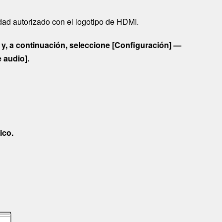
dad
autorizado con el logotipo de
HDMI
.
 y, a continuación, seleccione [
Configuración
] —
e audio
].
ico.