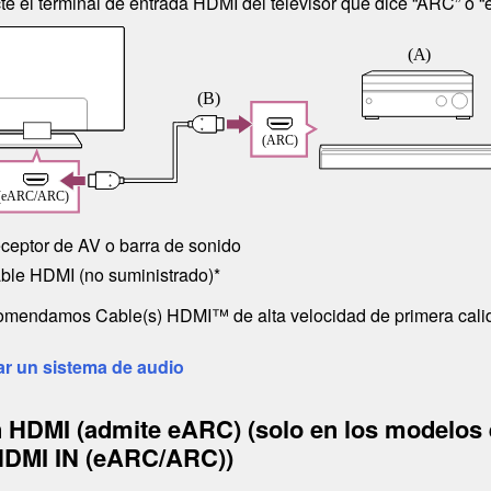
e el terminal de entrada
HDMI
del televisor que dice “
ARC
” o “
ceptor de AV o barra de sonido
ble
HDMI
(no suministrado)*
omendamos
Cable(s) HDMI™ de alta velocidad de primera cali
ar un sistema de audio
n
HDMI
(admite
eARC
) (solo en los modelos
HDMI IN (eARC/ARC)
)