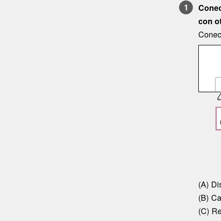
Conect
con o
Conect
Di
Ca
Re