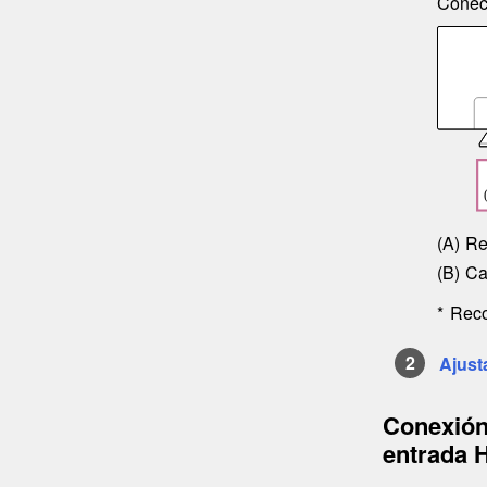
Conect
Re
Ca
Rec
Ajust
Conexió
entrada