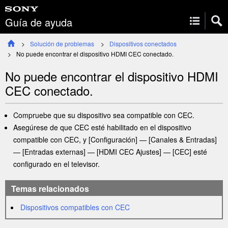
Guía de ayuda
Solución de problemas
Dispositivos conectados
No puede encontrar el dispositivo
HDMI CEC
conectado.
No puede encontrar el dispositivo
HDMI
CEC
conectado.
Compruebe que su dispositivo sea compatible con
CEC
.
Asegúrese de que CEC esté habilitado en el dispositivo
compatible con
CEC
, y [
Configuración
] — [
Canales & Entradas
]
— [
Entradas externas
] — [
HDMI CEC Ajustes
] — [
CEC
] esté
configurado en el televisor.
Temas relacionados
Dispositivos compatibles con
CEC